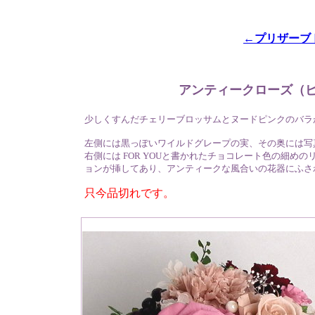
←プリザーブ
アンティークローズ（ピ
少しくすんだチェリーブロッサムとヌードピンクのバラ
左側には黒っぽいワイルドグレープの実、その奥には写
右側には FOR YOUと書かれたチョコレート色の細
ョンが挿してあり、アンティークな風合いの花器にふさ
只今品切れです。