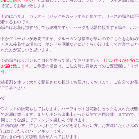
を別にご購入下さい」
と記載していないものは、フローラテープもお届け致し
うぞ宜しくお願い致します。
くものはハサミ、カッター（セックをカットするためです。リースの場合は不
接着するものです。
の場合はお花は挿すだけでも結構ですが、セックを花器に接着する場合、ボン
ンドかグルーガンが必要ですが、グルーガンは接着が早いのでこちらをお勧め
たくさん接着する場合は、ボンドを厚紙などにいくらか絞り出して作業すると
された方が宜しいと思います。
ンジの場合はリボンもご自分で作って頂いておりますが、
リボン作りが不安に
をお届け致します
。ご希望の場合は、ご注文時に買物カゴのご要望欄に「リボ
ませ。
は接着剤を使って大きく開花させた状態でお届けしております。ご自分でお花
ぞご了承下さい。
いて
ーフキットの販売もしております。ハーフキットは花器にセックを入れた状態
してお届け致します。またリボンも出来上がった状態でお届け致しますので、
と同じような感じでアレンジを楽しんで頂けます。
は自信の無い方、忙しいけれどアレンジを楽しみたい方、お友達にたくさんの
どにはぴったりのハーフキットです。
写真付きの作り方説明用紙が入っております。