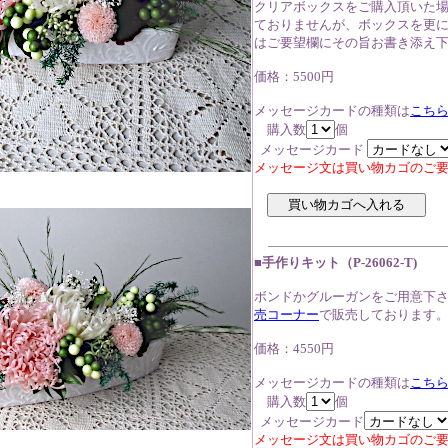
クリアボックスをご購入頂いた
ておりませんが、ボックスを更
はご要望欄にその旨お書き添え
価格：5500円
メッセージカードの種類は
こち
購入数
個
メッセージカード
メッセージ文は買い物カゴのご
■手作りキット（P-26062-T)
ボンドかグルーガンをご用意下
売コーナー
で販売しております
価格：4550円
メッセージカードの種類は
こち
購入数
個
メッセージカード
メッセージ文は買い物カゴのご