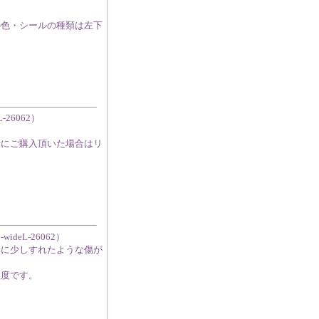
の色・シールの種類は左下
L-26062）
緒にご購入頂いた場合はリ
-wideL-26062）
端に少しすれたような傷が
程度です。