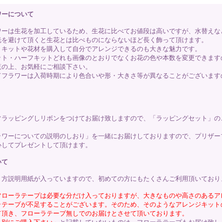
ワーについて
ワーは生花を加工しているため、生花に比べてお値段は高いですが、水替えな
光を避けて頂くと生花とは比べものにならないほど長く飾って頂けます。
、キットや花材を購入して自分でアレンジできるのも大きな魅力です。
ット・ハーフキットどれも画像のとおりでなくお花の色や本数を変更できます
覧の上、お気軽にご相談下さい。
ドフラワーは入荷時期により色合いや形・大きさ等が異なることがございます
常ラッピングしリボンをつけてお届け致しますので、「ラッピングセット」の
ラワーについての説明のしおり」を一緒にお届けしておりますので、プリザー
心してプレゼントして頂けます。
いて
り方説明用紙が入っていますので、初めての方にもたくさんご利用頂いており
フローラテープは必要な分だけ入っておりますが、大きなものや高さのあるア
ラテープが不足することがございます。そのため、そのようなアレンジキット
て頂き、フローラテープ無しでのお届けとさせて頂いております。