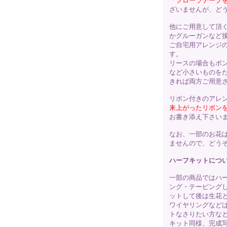
「フローラテープ
ざいませんが、ど
他にご用意して頂
かグルーガンなど
ご自宅用アレンジ
す。
リースの場合もボ
など小さいものを
きれば両方ご用意
リボン付きのアレ
来上がったリボン
お書き添え下さい
なお、一部のお花
ませんので、どう
ハーフキットにつ
一部の商品ではハ
ング・テーピング
ットして後は生花
ワイヤリングなど
トなさりたい方な
キット同様、完成