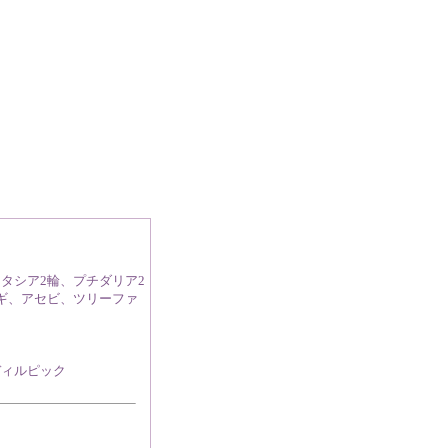
】
タシア2輪、プチダリア2
ギ、アセビ、ツリーファ
ディルピック
。