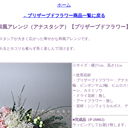
ホーム
←プリザーブドフラワー商品一覧に戻る
和風アレンジ（アナスタシア）【プリザーブドフラワー
スタシアが大きく広がった華やかな和風アレンジです。
れるとホコリも被らず長く楽しんで頂けます。
☆サイズ：横27cm、高さ12㎝
☆使用花材
・プリザーブドフラワー：アナス
輪、ピンポンマム2輪、ヒムロス
ーン、カスミソウ
・ドライ花材：無し
・アートフラワー：無し
・資材：シンフォリカルポス、
■完成品（P-26062)
ラッピングしてお届け致します