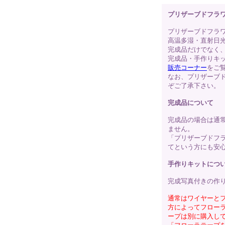
プリザーブドフラ
プリザーブドフラ
高温多湿・直射日
完成品だけでなく
完成品・手作りキ
販売コーナー
をご
なお、プリザーブ
ぞご了承下さい。
完成品について
完成品の場合は通
ません。
「プリザーブドフ
てという方にも安
手作りキットにつ
完成写真付きの作
通常はワイヤーと
方によってフロー
ープは別に購入し