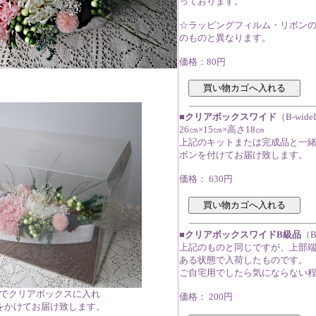
っております。
☆ラッピングフィルム・リボン
のものと異なります。
価格：80円
■クリアボックスワイド
（B-wide
26㎝×15㎝×高さ18㎝
上記のキットまたは完成品と一
ボンを付けてお届け致します。
価格： 630円
■クリアボックスワイドB級品
（B
上記のものと同じですが、上部
ある状態で入荷したものです。
ご自宅用でしたら気にならない
でクリアボックスに入れ
価格： 200円
をかけてお届け致します。