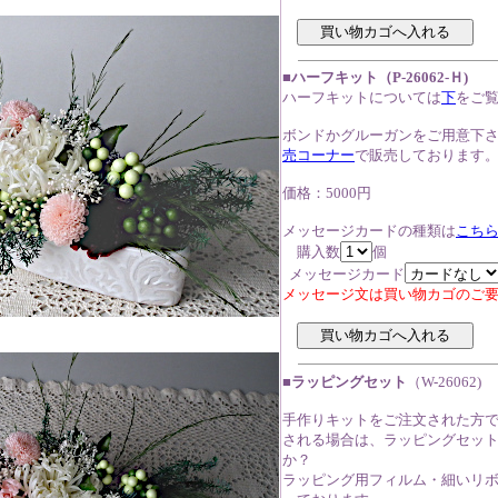
■ハーフキット（P-26062-Ｈ)
ハーフキットについては
下
をご
ボンドかグルーガンをご用意下
売コーナー
で販売しております
価格：5000円
メッセージカードの種類は
こち
購入数
個
メッセージカード
メッセージ文は買い物カゴのご
■ラッピングセット
（W-26062)
手作りキットをご注文された方
される場合は、ラッピングセッ
か？
ラッピング用フィルム・細いリ