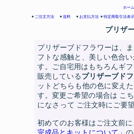
ホー
▼
ご注文方法
▼
送料
▼
お支払方法
▼
特定商取引法表
プリザー
プリザーブドフラワーは、ま
フトな感触と、美しい色合い
す。ご自宅用はもちろんギフ
販売している
プリザーブドフ
ットどちらも他の色に変えた
す。変更ご希望の場合は こ
になさって ご注文時にご要
初めてのお客様はご注文前に
完成品とキットについて
」の