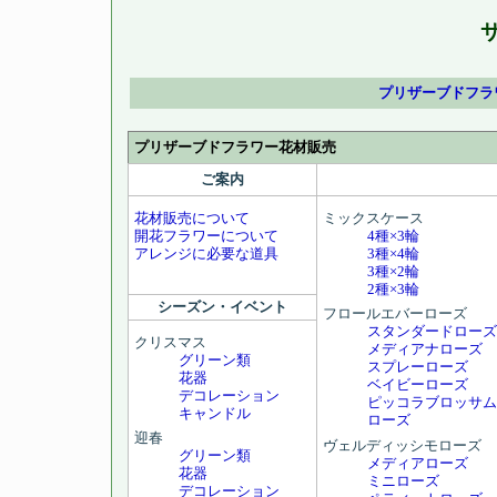
プリザーブドフラ
プリザーブドフラワー花材販売
ご案内
花材販売について
ミックスケース
開花フラワーについて
4種×3輪
アレンジに必要な道具
3種×4輪
3種×2輪
2種×3輪
シーズン・イベント
フロールエバーローズ
スタンダードローズ
クリスマス
メディアナローズ
グリーン類
スプレーローズ
花器
ベイビーローズ
デコレーション
ピッコラブロッサム
キャンドル
ローズ
迎春
ヴェルディッシモローズ
グリーン類
メディアローズ
花器
ミニローズ
デコレーション