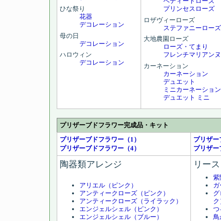
ペティートローズ
ひな祭り
プリンセスローズ
花器
ロザヴィーローズ
デコレーション
ステファニーローズ
母の日
大地農園ローズ
デコレーション
ローズ・てまり
ハロウィン
フレンチマリアンヌ
デコレーション
カーネーション
カーネーション
デュエット
ミニカーネーション
デュエット ミニ
プリザーブドフラワー完成品・キット
プリザーブドフラワー（1）
プリザー
プリザーブドフラワー（4）
プリザー
陶器類アレンジ
リース
紫
アリエル（ピンク）
ガ
アンティークローズ（ピンク）
グ
アンティークローズ（ライラック）
ク
エンジェルシェル（ピンク）
つ
エンジェルシェル（ブルー）
鳥