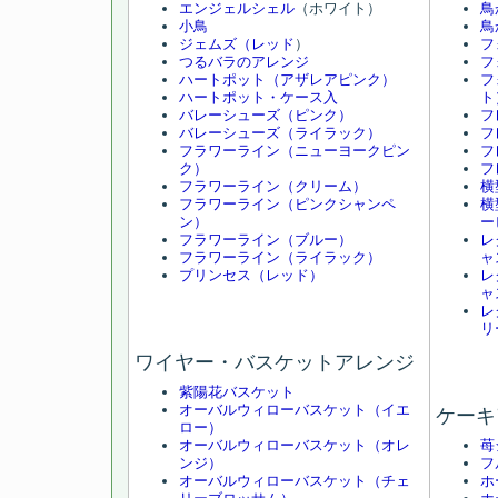
エンジェルシェル
（ホワイト）
鳥
小鳥
鳥
ジェムズ（レッド
）
フ
つるバラのアレンジ
フ
ハートポット（アザレアピンク）
フ
ハートポット・ケース入
ト
バレーシューズ（ピンク）
フ
バレーシューズ（ライラック）
フ
フラワーライン（ニューヨークピン
フ
ク）
フ
フラワーライン（クリーム）
横
フラワーライン（ピンクシャンペ
横
ン）
ー
フラワーライン（ブルー）
レ
フラワーライン（ライラック）
ャ
プリンセス（レッド）
レ
ャ
レ
リ
ワイヤー・バスケットアレンジ
紫陽花バスケット
オーバルウィローバスケット（イエ
ケーキ
ロー）
オーバルウィローバスケット（オレ
苺
ンジ）
フ
オーバルウィローバスケット（チェ
ホ