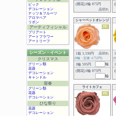
(開花)1輪 875円
ピック
デコレーション
品切れ
ナッツ＆フルーツ
アロマベア
シャーベットオレンジ
リボン
FE
アーティフィシャル
プリアート
アートフラワー
アートリーフ
シーズン・イベント
1箱 3,330円
品切れ
(6輪・定価: 4,752円)
(
クリスマス
グリーン類
輪
1輪 595円
花器
(開花)1輪 875円
デコレーション
輪
キャンドル
迎春
ライトカフェ
グリーン類
花器
FE
デコレーション
ひな祭り
花器
デコレーション