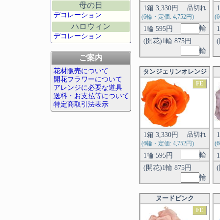
母の日
1箱 3,330円
品切れ
デコレーション
(6輪・定価: 4,752円)
(
ハロウィン
輪
1輪 595円
デコレーション
(開花)1輪 875円
輪
ご案内
花材販売について
タンジェリンオレンジ
開花フラワーについて
FE
アレンジに必要な道具
送料・お支払等について
特定商取引法表示
1箱 3,330円
品切れ
(6輪・定価: 4,752円)
(
輪
1輪 595円
(開花)1輪 875円
輪
ヌードピンク
FE