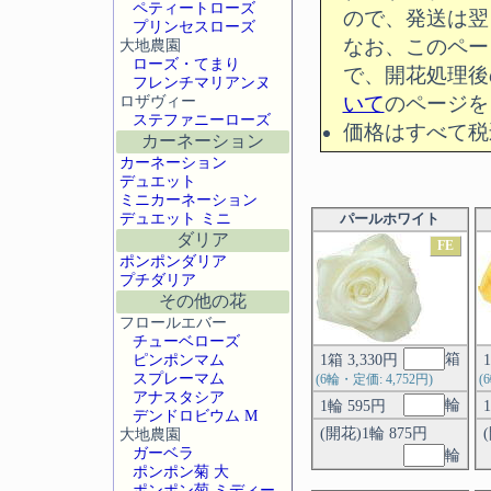
ペティートローズ
ので、発送は翌
プリンセスローズ
なお、このペー
大地農園
ローズ・てまり
で、開花処理後
フレンチマリアンヌ
ロザヴィー
いて
のページを
ステファニーローズ
価格はすべて税
カーネーション
カーネーション
デュエット
ミニカーネーション
デュエット ミニ
パールホワイト
ダリア
FE
ポンポンダリア
プチダリア
その他の花
フロールエバー
チューベローズ
箱
ピンポンマム
1箱 3,330円
スプレーマム
(6輪・定価: 4,752円)
(
アナスタシア
輪
1輪 595円
デンドロビウム M
(開花)1輪 875円
大地農園
ガーベラ
輪
ポンポン菊 大
ポンポン菊 ミディー