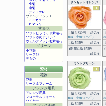
サンセットオレンジ
小菊
輪菊
FE
デンファレ
ヴェルディッシモ
ミニカラー
ヒマワリ
紫陽花
1箱 3,330円
品切れ
ソフトピラミッド紫陽花
ソフトゆめアジサイ
(6輪・定価: 4,752円)
(
ヴェルディッシモ紫陽花
1輪 595円
品切れ
グリーン
(開花)1輪 875円
小花類
品切れ
リーフ他
実もの
ミントグリーン
資材
FE
花器
花器
リース＆フレーム
アレンジ用具
アレンジ用具
1箱 3,330円
品切れ
フローラルフォーム
(6輪・定価: 4,752円)
(
ワイヤー
1輪 595円
品切れ
アレンジ小物