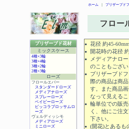
ホーム
|
プリザーブドフ
フロー
プリザーブド花材
花径 約45-60m
ミックスケース
開花時の花径 約6
4種×3輪
メディアナロー
3種×4輪
のこともござい
3種×2輪
2種×3輪
プリザーブドフ
ローズ
際の商品は商品
フロールエバー
スタンダードローズ
す。また商品画
メディアナローズ
なって見えるこ
スプレーローズ
ベイビーローズ
輪単位での販売
ピッコラブロッサムロ
く、他にご注文
ーズ
ヴェルディッシモ
下さい。
メディアローズ
(開花)とある
ミニローズ