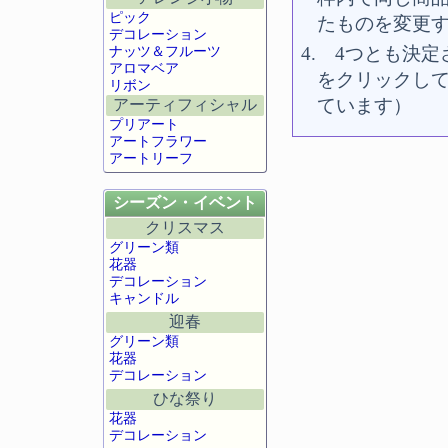
ピック
たものを変更
デコレーション
4. 4つとも決
ナッツ＆フルーツ
アロマベア
をクリックし
リボン
ています）
アーティフィシャル
プリアート
アートフラワー
アートリーフ
シーズン・イベント
クリスマス
グリーン類
花器
デコレーション
キャンドル
迎春
グリーン類
花器
デコレーション
ひな祭り
花器
デコレーション