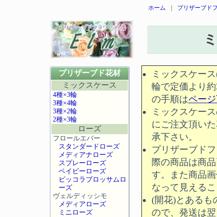
ホーム
|
プリザーブドフ
ミ
プリザーブド花材
ミックスケース(
ミックスケース
輪で定価より約
4種×3輪
の手順は
ページ
3種×4輪
ミックスケース
3種×2輪
2種×3輪
にご注文頂いた
ローズ
承下さい。
フロールエバー
スタンダードローズ
プリザーブドフ
メディアナローズ
際の商品は商品
スプレーローズ
ベイビーローズ
す。また商品画
ピッコラブロッサムロ
なって見えるこ
ーズ
ヴェルディッシモ
(開花)とある
メディアローズ
ので、発送は翌
ミニローズ