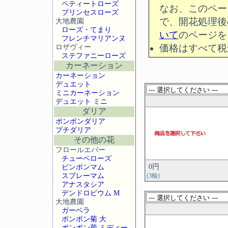
ペティートローズ
なお、このペー
プリンセスローズ
で、開花処理後
大地農園
ローズ・てまり
いて
のページを
フレンチマリアンヌ
ロザヴィー
価格はすべて税
ステファニーローズ
カーネーション
カーネーション
デュエット
ミニカーネーション
デュエット ミニ
ダリア
ポンポンダリア
プチダリア
その他の花
フロールエバー
チューベローズ
0円
ピンポンマム
スプレーマム
(3輪)
アナスタシア
デンドロビウム M
大地農園
ガーベラ
ポンポン菊 大
ポンポン菊 ミディー