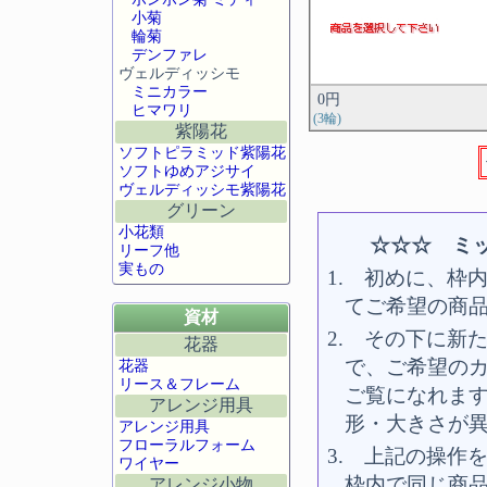
小菊
輪菊
デンファレ
ヴェルディッシモ
ミニカラー
0円
ヒマワリ
(3輪)
紫陽花
ソフトピラミッド紫陽花
ソフトゆめアジサイ
ヴェルディッシモ紫陽花
グリーン
小花類
☆☆☆ ミッ
リーフ他
実もの
1. 初めに、枠内
てご希望の商
資材
2. その下に新た
花器
で、ご希望の
花器
リース＆フレーム
ご覧になれま
アレンジ用具
形・大きさが
アレンジ用具
フローラルフォーム
3. 上記の操作
ワイヤー
枠内で同じ商
アレンジ小物