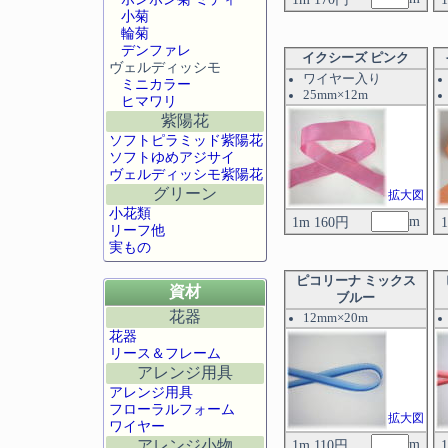
小菊
輪菊
デンファレ
イクシーズ ピンク
ヴェルディッシモ
ワイヤー入り
ミニカラー
25mm×12m
ヒマワリ
紫陽花
ソフトピラミッド紫陽花
ソフトゆめアジサイ
ヴェルディッシモ紫陽花
グリーン
拡大図
小花類
m
1m 160円
リーフ他
実もの
ピコリーナ ミックス
資材
ブルー
花器
12mm×20m
花器
リース＆フレーム
アレンジ用具
アレンジ用具
フローラルフォーム
拡大図
ワイヤー
m
アレンジ小物
1m 110円