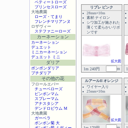
ペティートローズ
プリンセスローズ
リプレ ピンク
大地農園
28mm×10m
ローズ・てまり
素材:ナイロン
フレンチマリアンヌ
シワ加工が施された
ロザヴィー
薄くて柔らかいリボ
ステファニーローズ
ンです
カーネーション
カーネーション
デュエット
ミニカーネーション
デュエット ミニ
拡大図
ダリア
ポンポンダリア
m
1m 240円
プチダリア
その他の花
ルアールII オレンジ
フロールエバー
ワイヤー入り
チューベローズ
25mm×10m
ピンポンマム
スプレーマム
アナスタシア
デンドロビウム M
大地農園
ガーベラ
拡大図
ポンポン菊 大
m
ポンポン菊 ミディー
1m 170円