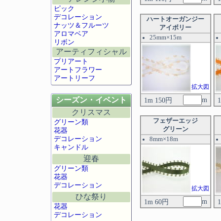
ピック
デコレーション
ハートオーガンジー
ナッツ＆フルーツ
アイボリー
アロマベア
25mm×15m
リボン
アーティフィシャル
プリアート
アートフラワー
アートリーフ
拡大図
シーズン・イベント
m
1m 150円
クリスマス
フェザーエッジ
グリーン類
グリーン
花器
デコレーション
8mm×18m
キャンドル
迎春
グリーン類
花器
デコレーション
拡大図
ひな祭り
m
1m 60円
花器
デコレーション