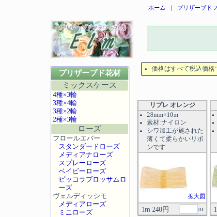
ホーム
|
プリザーブドフ
価格はすべて税込価格
プリザーブド花材
ミックスケース
4種×3輪
3種×4輪
リプレ オレンジ
3種×2輪
28mm×10m
2種×3輪
素材:ナイロン
ローズ
シワ加工が施された
フロールエバー
薄くて柔らかいリボ
スタンダードローズ
ンです
メディアナローズ
スプレーローズ
ベイビーローズ
ピッコラブロッサムロ
ーズ
ヴェルディッシモ
拡大図
メディアローズ
m
1m 240円
ミニローズ