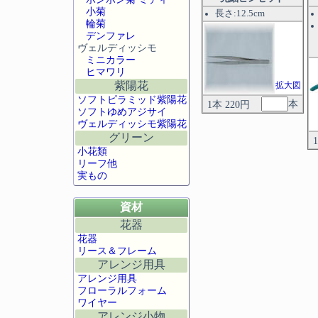
小菊
長さ:12.5cm
輪菊
デンファレ
ヴェルディッシモ
ミニカラー
ヒマワリ
紫陽花
拡大図
ソフトピラミッド紫陽花
本
1本 220円
ソフトゆめアジサイ
ヴェルディッシモ紫陽花
グリーン
小花類
リーフ他
実もの
資材
花器
花器
リース＆フレーム
アレンジ用具
アレンジ用具
フローラルフォーム
ワイヤー
アレンジ小物