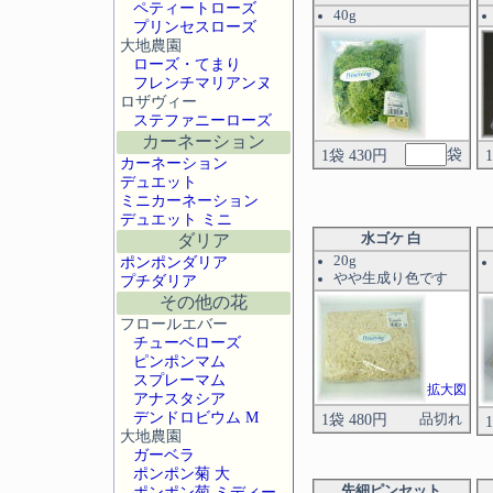
ペティートローズ
40g
プリンセスローズ
大地農園
ローズ・てまり
フレンチマリアンヌ
ロザヴィー
ステファニーローズ
カーネーション
袋
1袋 430円
カーネーション
デュエット
ミニカーネーション
デュエット ミニ
ダリア
水ゴケ 白
ポンポンダリア
20g
やや生成り色です
プチダリア
その他の花
フロールエバー
チューベローズ
ピンポンマム
スプレーマム
拡大図
アナスタシア
デンドロビウム M
1袋 480円
品切れ
大地農園
ガーベラ
ポンポン菊 大
ポンポン菊 ミディー
先細ピンセット