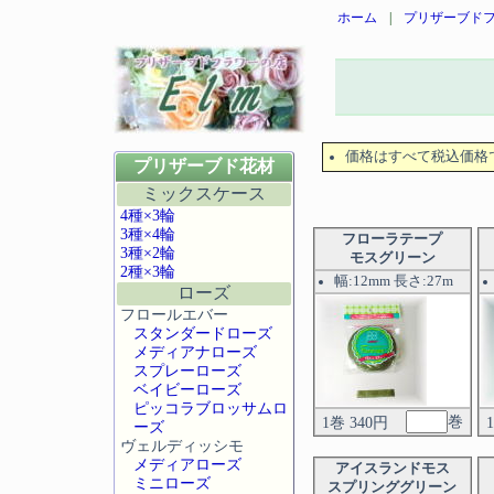
ホーム
|
プリザーブドフ
価格はすべて税込価格
プリザーブド花材
ミックスケース
4種×3輪
3種×4輪
フローラテープ
3種×2輪
モスグリーン
2種×3輪
幅:12mm 長さ:27m
ローズ
フロールエバー
スタンダードローズ
メディアナローズ
スプレーローズ
ベイビーローズ
ピッコラブロッサムロ
巻
1巻 340円
ーズ
ヴェルディッシモ
メディアローズ
アイスランドモス
ミニローズ
スプリンググリーン