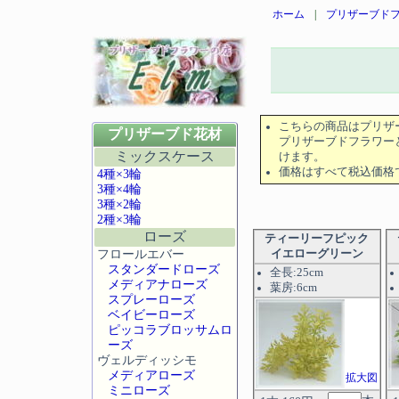
ホーム
|
プリザーブドフ
こちらの商品はプリザ
プリザーブド花材
プリザーブドフラワー
ミックスケース
けます。
価格はすべて税込価格
4種×3輪
3種×4輪
3種×2輪
2種×3輪
ローズ
ティーリーフピック
フロールエバー
イエローグリーン
スタンダードローズ
全長:25cm
メディアナローズ
葉房:6cm
スプレーローズ
ベイビーローズ
ピッコラブロッサムロ
ーズ
ヴェルディッシモ
メディアローズ
拡大図
ミニローズ