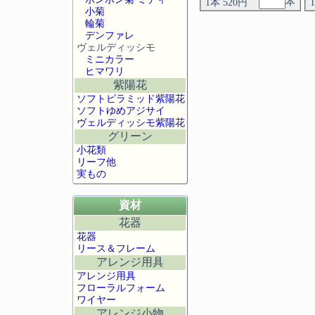
本
1本 520円
小菊
輪菊
デンファレ
ヴェルディッシモ
ミニカラー
ヒマワリ
紫陽花
ソフトピラミッド紫陽花
ソフトゆめアジサイ
ヴェルディッシモ紫陽花
グリーン
小花類
リーフ他
実もの
資材
花器
花器
リース＆フレーム
アレンジ用具
アレンジ用具
フローラルフォーム
ワイヤー
アレンジ小物