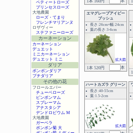
本
1本 160円
ペティートローズ
プリンセスローズ
大地農園
エマグレープアイビー
ローズ・てまり
ブッシュ
フレンチマリアンヌ
長さ:26cm×幅:24cm
ロザヴィー
葉の長さ:3-6cm
ステファニーローズ
カーネーション
カーネーション
デュエット
ミニカーネーション
デュエット ミニ
拡大図
ダリア
本
1本 520円
ポンポンダリア
プチダリア
その他の花
ハートカズラ グリーン
フロールエバー
長さ:40-55cm
チューベローズ
葉:1.5-2cm
ピンポンマム
スプレーマム
アナスタシア
デンドロビウム M
大地農園
ガーベラ
拡大図
ポンポン菊 大
ポンポン菊 ミディー