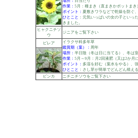
場所：
日当たり
作業：
5月：種まき（直まきかポットまき
ポイント：
夏敷きワラなどで乾燥を防ぐ
ひとこと
：元気いっぱいの女の子といっ
きました。
ヒャクニチソ
ジニアをご覧下さい
ウ
イラクサ科多年草
ピレア
鑑賞期（葉）：
周年
場所：
半日陰（冬は日に当てる）、冬は室
作業：
5月～9月：月2回液肥（又は2か月
ポイント：
多湿を好む（葉水をやる）、
ひとこと
：さし芽が簡単でどんどん殖え
ビンカ
ニチニチソウをご覧下さい