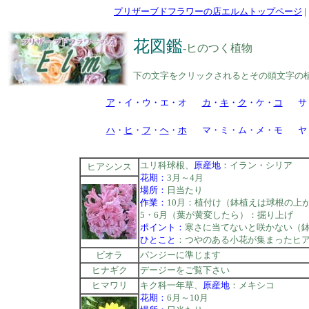
プリザーブドフラワーの店エルムトップページ
花図鑑
-ヒのつく植物
下の文字をクリックされるとその頭文字の
ア
・イ・ウ・エ・オ
カ
・
キ
・
ク
・ケ・
コ
サ
ハ
・
ヒ
・
フ
・
ヘ
・
ホ
マ・ミ・ム・メ・モ
ヤ
ユリ科球根、
原産地
：イラン・シリア
ヒアシンス
花期：
3月～4月
場所：
日当たり
作業：
10月：植付け（鉢植えは球根の上
5・6月（葉が黄変したら）：掘り上げ
ポイント：
寒さに当てないと咲かない（鉢
ひとこと
：つやのある小花が集まったヒ
ビオラ
パンジーに準じます
ヒナギク
デージーをご覧下さい
ヒマワリ
キク科一年草、
原産地
：メキシコ
花期：
6月～10月