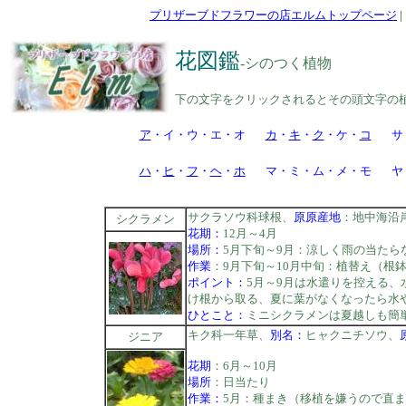
プリザーブドフラワーの店エルムトップページ
花図鑑
-シのつく植物
下の文字をクリックされるとその頭文字の
ア
・イ・ウ・エ・オ
カ
・
キ
・
ク
・ケ・
コ
サ
ハ
・
ヒ
・
フ
・
ヘ
・
ホ
マ・ミ・ム・メ・モ
ヤ
サクラソウ科球根、
原原産地
：地中海沿
シクラメン
花期：
12月～4月
場所：
5月下旬～9月：涼しく雨の当たら
作業
：9月下旬～10月中旬：植替え（根
ポイント：
5月～9月は水遣りを控える
け根から取る、夏に葉がなくなったら水
ひとこと：
ミニシクラメンは夏越しも簡
キク科一年草、
別名：
ヒャクニチソウ、
ジニア
花期
：6月～10月
場所
：日当たり
作業：
5月：種まき（移植を嫌うので直ま