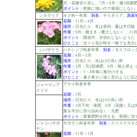
月・花後切り戻し、7月～9月：週1回液
ポイント：
乾燥に強いので過湿にしない
シネラリア
キク科一年草、
別名
：サイネリア、
原産
花期
：11月～4月
場所：
日当たり、冬は室内、夏は半日陰
作業：
9月：種まき（覆土しない）、11月
ポイント
：開花中、水切れしないように
ひとこと
：次々と花が咲き一株でも充分
シバザクラ
ハナシノブ科多年草、
別名：
モスフロッ
花期：
4月～5月
場所：
日当たり、水はけの良い所
作業：
3月：月2回液肥、9月：植え替え
ポイント：
3・4年毎に株分けする
ひとこと
：暑さ寒さに強く芝のように広
アヤメ科多年草
ジャーマンア
イリス
花期：
5月
場所：
日当たり、水はけの良い所
作業：
3月下旬：液肥、6月（花後）又は
葉を半分に切り詰める）・元肥
ポイント：
窒素肥料を控える、長雨に当
シャコバサボ
サボテン科多年草、
別名：
クリスマスカ
テン
花期：
11月～1月