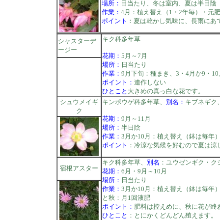
場所：
日当たり、冬は室内、夏は半日陰
作業：
4月：植え替え（1・2年毎）・元
ポイント
：夏は乾かし気味に、長雨にあ
キク科多年草
シャスターデ
ージー
花期：
5月～7月
場所：
日当たり
作業：
9月下旬：種まき、3・4月か9・1
ポイント：
連作しない
ひとこと
大きめの真っ白な花です。
シュウメイギ
キンポウゲ科多年草、
別名：
キブネギク
ク
花期：
9月～11月
場所：
半日陰
作業：
3月か10月：植え替え（鉢は毎年
ポイント
：冷涼な気候を好むので夏は涼
キク科多年草、
別名
：ユウゼンギク・ク
宿根アスター
花期：
6月・9月～10月
場所：
日当たり
作業：
3月か10月：植え替え（鉢は毎年
と秋：月1回液肥
ポイント：
肥料は控えめに、秋に花が終
ひとこと
：とにかくどんどん殖えます。