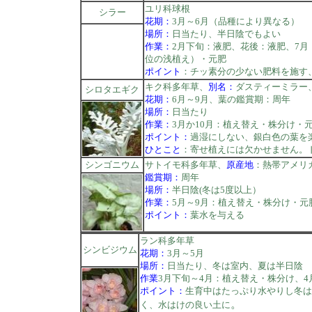
ユリ科球根
シラー
花期：
3月～6月（品種により異なる）
場所：
日当たり、半日陰でもよい
作業：
2月下旬：液肥、花後：液肥、7月
位の浅植え）・元肥
ポイント
：チッ素分の少ない肥料を施す
キク科多年草、
別名：
ダスティーミラー
シロタエギク
花期：
6月～9月、葉の鑑賞期：周年
場所：
日当たり
作業：
3月か10月：植え替え・株分け・元
ポイント：
過湿にしない、銀白色の葉を
ひとこと
：寄せ植えには欠かせません。
シンゴニウム
サトイモ科多年草、
原産地
：熱帯アメリ
鑑賞期：
周年
場所：
半日陰(冬は5度以上）
作業：
5月～9月：植え替え・株分け・元
ポイント：
葉水を与える
ラン科多年草
シンビジウム
花期：
3月～5月
場所：
日当たり、冬は室内、夏は半日陰
作業
3月下旬～4月：植え替え・株分け、4
ポイント：
生育中はたっぷり水やりし冬は
。
く、水はけの良い土に